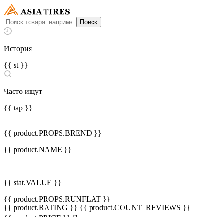
История
{{ st }}
Часто ищут
{{ tap }}
{{ product.PROPS.BREND }}
{{ product.NAME }}
{{ stat.VALUE }}
{{ product.PROPS.RUNFLAT }}
{{ product.RATING }}
{{ product.COUNT_REVIEWS }}