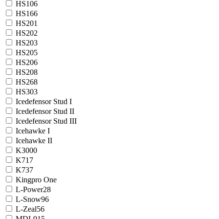
HS106
HS166
HS201
HS202
HS203
HS205
HS206
HS208
HS268
HS303
Icedefensor Stud I
Icedefensor Stud II
Icedefensor Stud III
Icehawke I
Icehawke II
K3000
K717
K737
Kingpro One
L-Power28
L-Snow96
L-Zeal56
MDL915