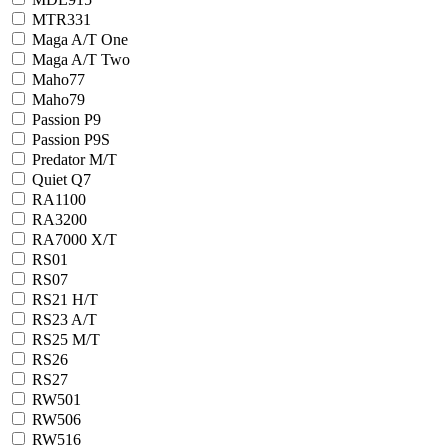
MTR331
Maga A/T One
Maga A/T Two
Maho77
Maho79
Passion P9
Passion P9S
Predator M/T
Quiet Q7
RA1100
RA3200
RA7000 X/T
RS01
RS07
RS21 H/T
RS23 A/T
RS25 M/T
RS26
RS27
RW501
RW506
RW516