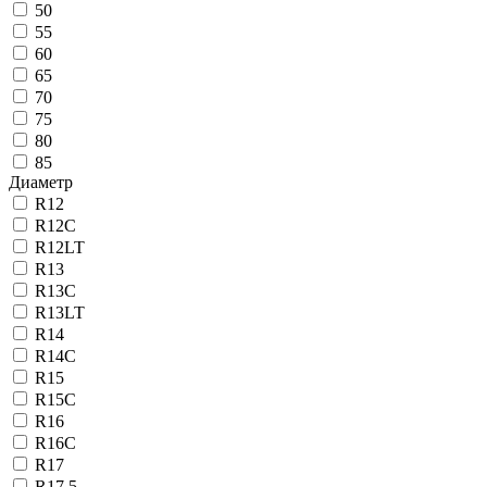
50
55
60
65
70
75
80
85
Диаметр
R12
R12C
R12LT
R13
R13C
R13LT
R14
R14C
R15
R15C
R16
R16C
R17
R17.5