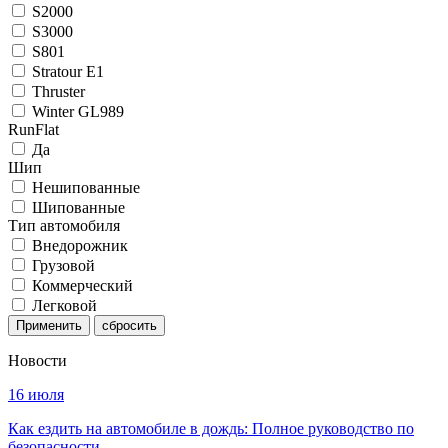
S2000
S3000
S801
Stratour E1
Thruster
Winter GL989
RunFlat
Да
Шип
Нешипованные
Шипованные
Тип автомобиля
Внедорожник
Грузовой
Коммерческий
Легковой
Применить
Новости
16 июля
Как ездить на автомобиле в дождь: Полное руководство по
безопасности