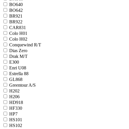
BO640
BO642
BR921
BR922
CAR831
Colo H01
Colo H02
Conquewind R/T
Dias Zero
Drak M/T
E300
Enri U08
Estrella 88
GL868
Greentour A/S
H202
H206
HD918
HF330
HP7
HS101
HS102