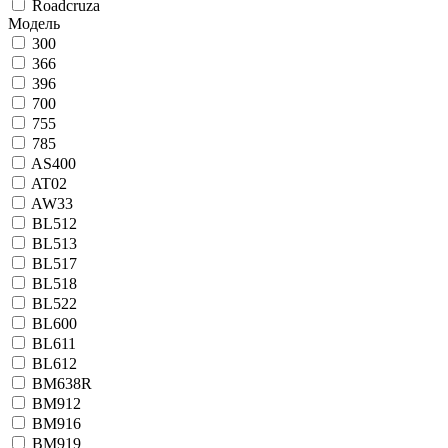
Roadcruza
Модель
300
366
396
700
755
785
AS400
AT02
AW33
BL512
BL513
BL517
BL518
BL522
BL600
BL611
BL612
BM638R
BM912
BM916
BM919