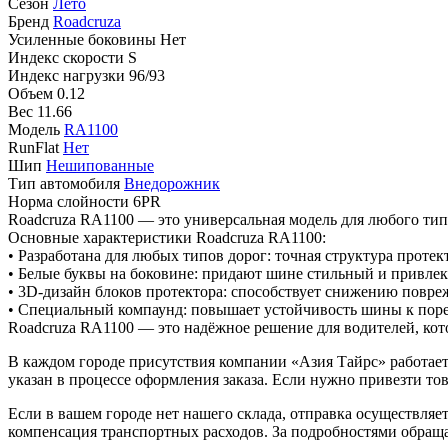
Сезон
Лето
Бренд
Roadcruza
Усиленные боковины
Нет
Индекс скорости
S
Индекс нагрузки
96/93
Объем
0.12
Вес
11.66
Модель
RA1100
RunFlat
Нет
Шип
Нешипованные
Тип автомобиля
Внедорожник
Норма слойности
6PR
Roadcruza RA1100 — это универсальная модель для любого типа
Основные характеристики Roadcruza RA1100:
• Разработана для любых типов дорог: точная структура протек
• Белые буквы на боковине: придают шине стильный и привле
• 3D-дизайн блоков протектора: способствует снижению повр
• Специальный компаунд: повышает устойчивость шины к порез
Roadcruza RA1100 — это надёжное решение для водителей, кот
В каждом городе присутствия компании «Азия Тайрс» работает 
указан в процессе оформления заказа. Если нужно привезти тов
Если в вашем городе нет нашего склада, отправка осуществля
компенсация транспортных расходов. За подробностями обращ