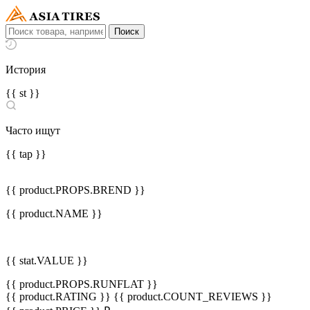
История
{{ st }}
Часто ищут
{{ tap }}
{{ product.PROPS.BREND }}
{{ product.NAME }}
{{ stat.VALUE }}
{{ product.PROPS.RUNFLAT }}
{{ product.RATING }}
{{ product.COUNT_REVIEWS }}