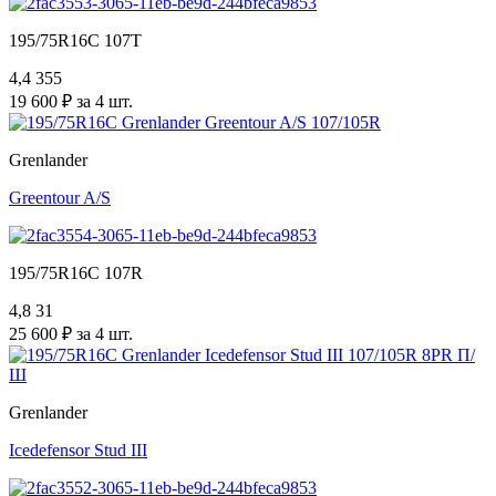
195/75R16C 107T
4,4
355
19 600 ₽ за 4 шт.
Grenlander
Greentour A/S
195/75R16C 107R
4,8
31
25 600 ₽ за 4 шт.
Grenlander
Icedefensor Stud III