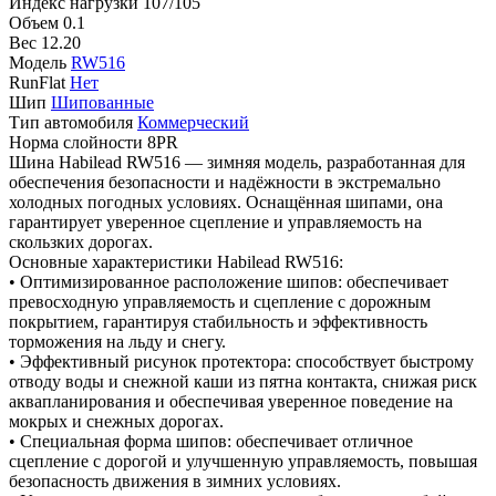
Индекс нагрузки
107/105
Объем
0.1
Вес
12.20
Модель
RW516
RunFlat
Нет
Шип
Шипованные
Тип автомобиля
Коммерческий
Норма слойности
8PR
Шина Habilead RW516 — зимняя модель, разработанная для
обеспечения безопасности и надёжности в экстремально
холодных погодных условиях. Оснащённая шипами, она
гарантирует уверенное сцепление и управляемость на
скользких дорогах.
Основные характеристики Habilead RW516:
• Оптимизированное расположение шипов: обеспечивает
превосходную управляемость и сцепление с дорожным
покрытием, гарантируя стабильность и эффективность
торможения на льду и снегу.
• Эффективный рисунок протектора: способствует быстрому
отводу воды и снежной каши из пятна контакта, снижая риск
аквапланирования и обеспечивая уверенное поведение на
мокрых и снежных дорогах.
• Специальная форма шипов: обеспечивает отличное
сцепление с дорогой и улучшенную управляемость, повышая
безопасность движения в зимних условиях.