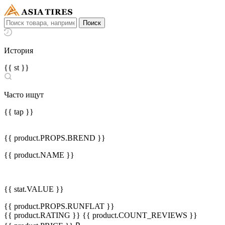
История
{{ st }}
Часто ищут
{{ tap }}
{{ product.PROPS.BREND }}
{{ product.NAME }}
{{ stat.VALUE }}
{{ product.PROPS.RUNFLAT }}
{{ product.RATING }}
{{ product.COUNT_REVIEWS }}