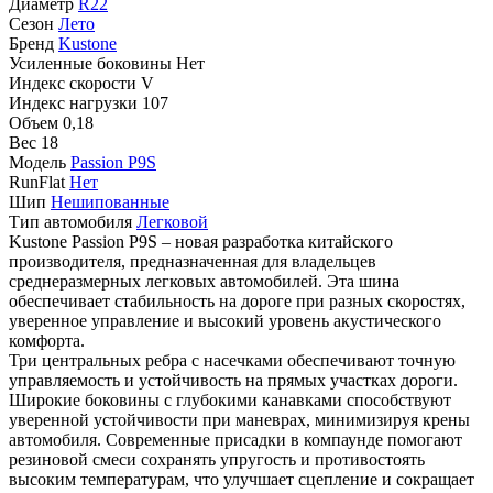
Диаметр
R22
Сезон
Лето
Бренд
Kustone
Усиленные боковины
Нет
Индекс скорости
V
Индекс нагрузки
107
Объем
0,18
Вес
18
Модель
Passion P9S
RunFlat
Нет
Шип
Нешипованные
Тип автомобиля
Легковой
Kustone Passion P9S – новая разработка китайского
производителя, предназначенная для владельцев
среднеразмерных легковых автомобилей. Эта шина
обеспечивает стабильность на дороге при разных скоростях,
уверенное управление и высокий уровень акустического
комфорта.
Три центральных ребра с насечками обеспечивают точную
управляемость и устойчивость на прямых участках дороги.
Широкие боковины с глубокими канавками способствуют
уверенной устойчивости при маневрах, минимизируя крены
автомобиля. Современные присадки в компаунде помогают
резиновой смеси сохранять упругость и противостоять
высоким температурам, что улучшает сцепление и сокращает