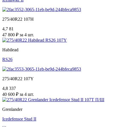
275/40R22 107H
4,7
81
47 800 ₽ за 4 шт.
Habilead
RS26
275/40R22 107Y
4,8
337
40 600 ₽ за 4 шт.
Grenlander
Icedefensor Stud II