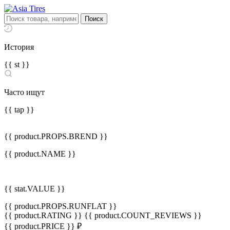
История
{{ st }}
Часто ищут
{{ tap }}
{{ product.PROPS.BREND }}
{{ product.NAME }}
{{ stat.VALUE }}
{{ product.PROPS.RUNFLAT }}
{{ product.RATING }}
{{ product.COUNT_REVIEWS }}
{{ product.PRICE }} ₽