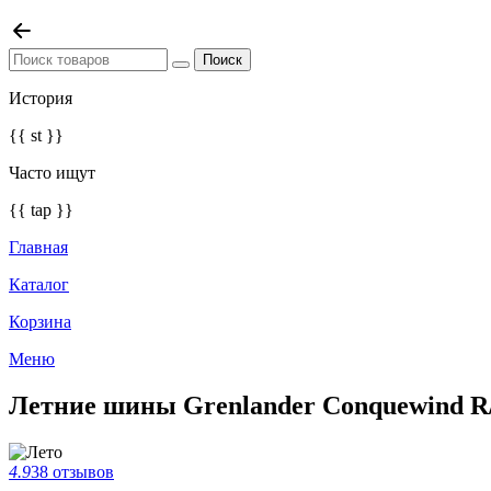
История
{{ st }}
Часто ищут
{{ tap }}
Главная
Каталог
Корзина
Меню
Летние шины Grenlander Conquewind R/
4.9
38 отзывов