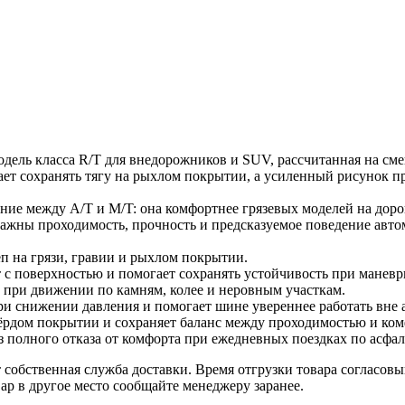
дель класса R/T для внедорожников и SUV, рассчитанная на сме
ает сохранять тягу на рыхлом покрытии, а усиленный рисунок 
ние между A/T и M/T: она комфортнее грязевых моделей на дор
важны проходимость, прочность и предсказуемое поведение авто
п на грязи, гравии и рыхлом покрытии.
 с поверхностью и помогает сохранять устойчивость при манев
й при движении по камням, колее и неровным участкам.
при снижении давления и помогает шине увереннее работать вне 
ёрдом покрытии и сохраняет баланс между проходимостью и ком
полного отказа от комфорта при ежедневных поездках по асфал
собственная служба доставки. Время отгрузки товара согласовы
ар в другое место сообщайте менеджеру заранее.