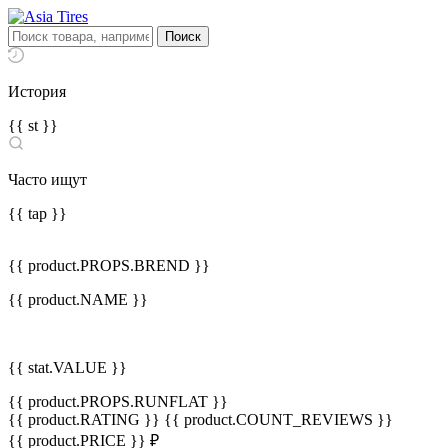
История
{{ st }}
Часто ищут
{{ tap }}
{{ product.PROPS.BREND }}
{{ product.NAME }}
{{ stat.VALUE }}
{{ product.PROPS.RUNFLAT }}
{{ product.RATING }}
{{ product.COUNT_REVIEWS }}
{{ product.PRICE }} ₽