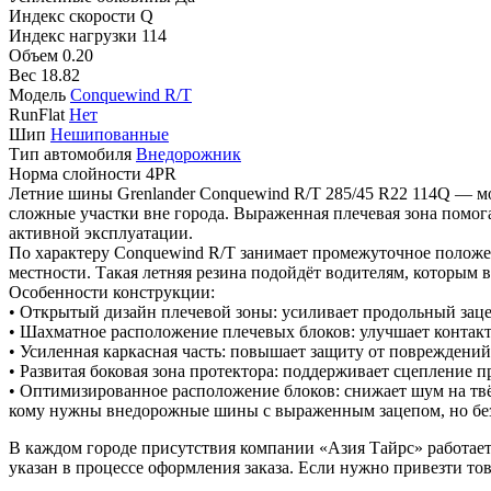
Индекс скорости
Q
Индекс нагрузки
114
Объем
0.20
Вес
18.82
Модель
Conquewind R/T
RunFlat
Нет
Шип
Нешипованные
Тип автомобиля
Внедорожник
Норма слойности
4PR
Летние шины Grenlander Conquewind R/T 285/45 R22 114Q — мо
сложные участки вне города. Выраженная плечевая зона помог
активной эксплуатации.
По характеру Conquewind R/T занимает промежуточное положе
местности. Такая летняя резина подойдёт водителям, которым 
Особенности конструкции:
• Открытый дизайн плечевой зоны: усиливает продольный заце
• Шахматное расположение плечевых блоков: улучшает контакт
• Усиленная каркасная часть: повышает защиту от повреждени
• Развитая боковая зона протектора: поддерживает сцепление 
• Оптимизированное расположение блоков: снижает шум на тв
кому нужны внедорожные шины с выраженным зацепом, но без 
В каждом городе присутствия компании «Азия Тайрс» работает 
указан в процессе оформления заказа. Если нужно привезти тов