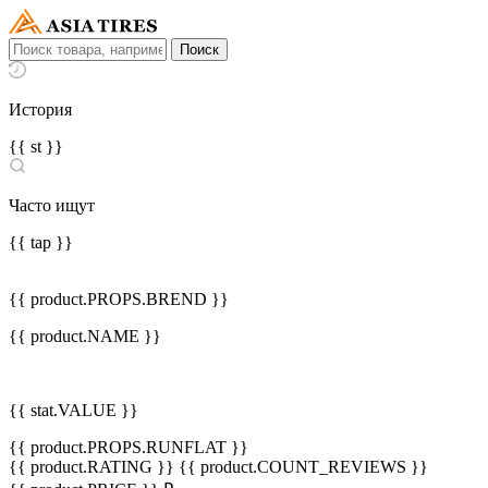
История
{{ st }}
Часто ищут
{{ tap }}
{{ product.PROPS.BREND }}
{{ product.NAME }}
{{ stat.VALUE }}
{{ product.PROPS.RUNFLAT }}
{{ product.RATING }}
{{ product.COUNT_REVIEWS }}