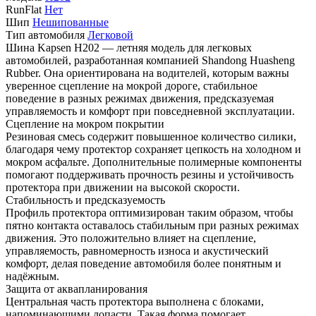
RunFlat
Нет
Шип
Нешипованные
Тип автомобиля
Легковой
Шина Kapsen H202 — летняя модель для легковых
автомобилей, разработанная компанией Shandong Huasheng
Rubber. Она ориентирована на водителей, которым важны
уверенное сцепление на мокрой дороге, стабильное
поведение в разных режимах движения, предсказуемая
управляемость и комфорт при повседневной эксплуатации.
Сцепление на мокром покрытии
Резиновая смесь содержит повышенное количество силики,
благодаря чему протектор сохраняет цепкость на холодном и
мокром асфальте. Дополнительные полимерные компоненты
помогают поддерживать прочность резины и устойчивость
протектора при движении на высокой скорости.
Стабильность и предсказуемость
Профиль протектора оптимизирован таким образом, чтобы
пятно контакта оставалось стабильным при разных режимах
движения. Это положительно влияет на сцепление,
управляемость, равномерность износа и акустический
комфорт, делая поведение автомобиля более понятным и
надёжным.
Защита от аквапланирования
Центральная часть протектора выполнена с блоками,
напоминающими лопасти. Такая форма помогает