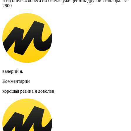
и на опель 4 колеса но сейчас уже ценник другой стал. брал за
2800
валерий я.
Комментарий
хорошая резина я доволен