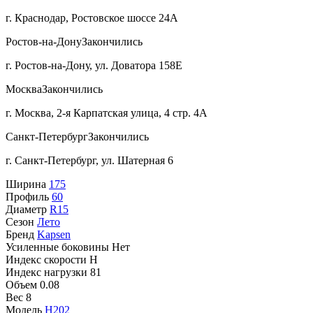
г. Краснодар, Ростовское шоссе 24А
Ростов-на-Дону
Закончились
г. Ростов-на-Дону, ул. Доватора 158Е
Москва
Закончились
г. Москва, 2-я Карпатская улица, 4 стр. 4А
Санкт-Петербург
Закончились
г. Санкт-Петербург, ул. Шатерная 6
Ширина
175
Профиль
60
Диаметр
R15
Сезон
Лето
Бренд
Kapsen
Усиленные боковины
Нет
Индекс скорости
H
Индекс нагрузки
81
Объем
0.08
Вес
8
Модель
H202