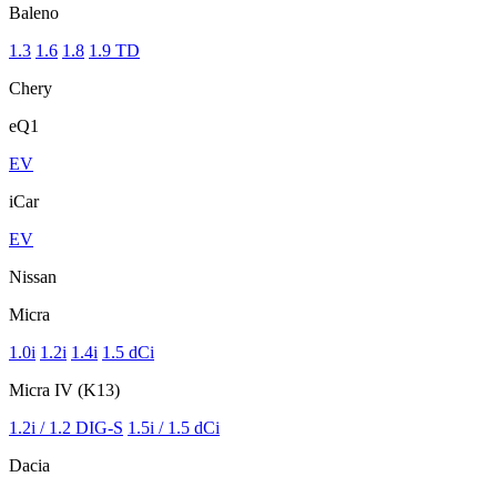
Baleno
1.3
1.6
1.8
1.9 TD
Chery
eQ1
EV
iCar
EV
Nissan
Micra
1.0i
1.2i
1.4i
1.5 dCi
Micra IV (K13)
1.2i / 1.2 DIG-S
1.5i / 1.5 dCi
Dacia