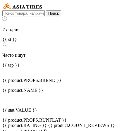
История
{{ st }}
Часто ищут
{{ tap }}
{{ product.PROPS.BREND }}
{{ product.NAME }}
{{ stat.VALUE }}
{{ product.PROPS.RUNFLAT }}
{{ product.RATING }}
{{ product.COUNT_REVIEWS }}